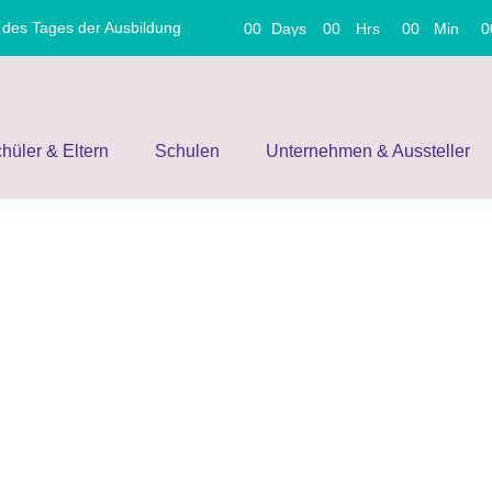
t des Tages der Ausbildung
0
0
Days
0
0
Hrs
0
0
Min
0
hüler & Eltern
Schulen
Unternehmen & Aussteller