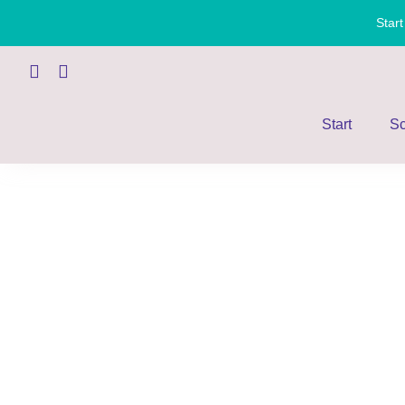
Zum
Star
Inhalt
springen
Start
Sc