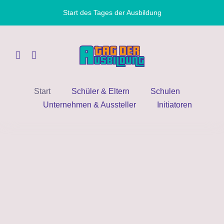
Zum
Start des Tages der Ausbildung
Inhalt
springen
Start
Schüler & Eltern
Schulen
Unternehmen & Aussteller
Initiatoren